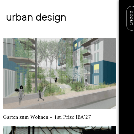
abo
urban design
Garten zum Wohnen – 1st. Prize IBA´27